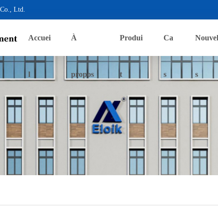
Co., Ltd.
Accuei
À
Produi
Ca
Nouvel
l
propos
t
s
s