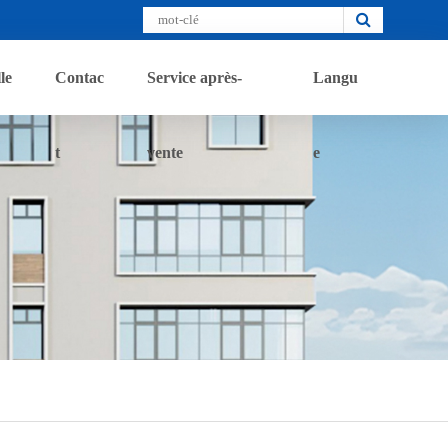
le
Contac
Service après-
Langu
t
vente
e