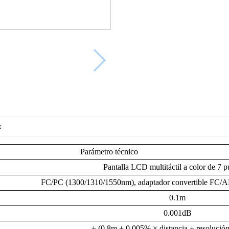
t
Parámetro técnico
Pantalla LCD multitáctil a color de 7 
FC/PC (1300/1310/1550nm), adaptador convertible FC/AP
0.1m
0.001dB
± (0.8m + 0.005% × distancia + resolución