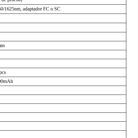
50/1625nm, adaptador FC o SC
 mm
pcs
5200mAh