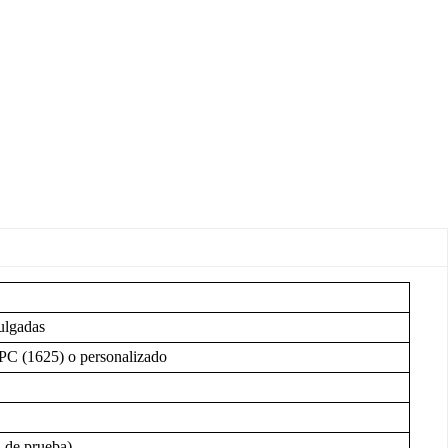
pulgadas
C (1625) o personalizado
 de prueba)