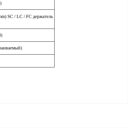
)
m) SC / LC / FC держатель
3)
траиваемый)