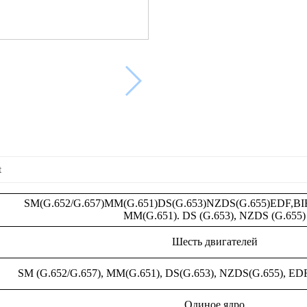
t
SM(G.652/G.657)MM(G.651)DS(G.653)NZDS(G.655)EDF,BIF
ММ(G.651). DS (G.653), NZDS (G.655)
Шесть двигателей
SM (G.652/G.657), MM(G.651), DS(G.653), NZDS(G.655), ED
Одиное ядро