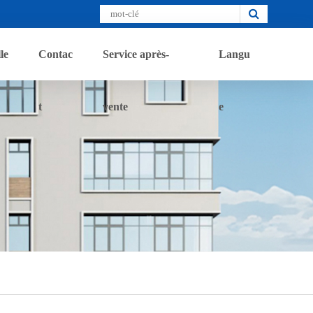
le
Contac
Service après-
Langu
t
vente
e