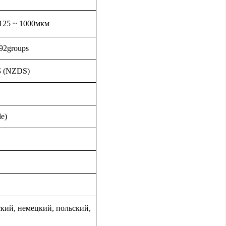
125 ~ 1000мкм
792groups
дБ (NZDS)
e)
ский, немецкий, польский,