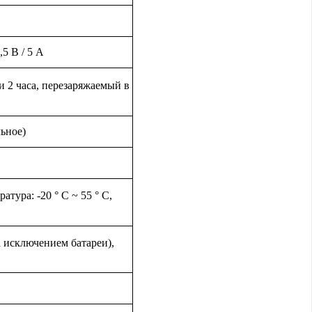
5 В / 5 А
ки 2 часа, перезаряжаемый в
ьное)
тура: -20 ° C ~ 55 ° C,
 исключением батареи),