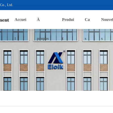
Co., Ltd.
Accuei
À
Produi
Ca
Nouvel
l
propos
t
s
s